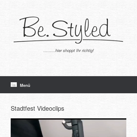
Zum
Inhalt
springen
………hier shoppt Ihr richtig!
Menü
Stadtfest Videoclips
Video-
Player